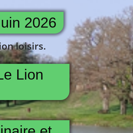
 juin 2026
on loisirs.
Le Lion
naire et