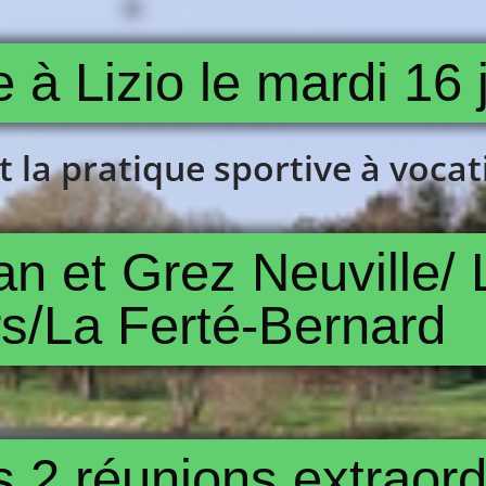
e à Lizio le mardi 16
 la pratique sportive à vocati
 et Grez Neuville/ 
s/La Ferté-Bernard
2 réunions extraordi