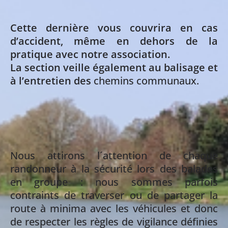
Cette dernière vous couvrira en cas
d’accident, même en dehors de la
pratique avec notre association.
La section veille également au balisage et
à l’entretien des
chemins communaux.
Nous attirons l´attention de chaque
randonneur à la sécurité lors des balades
en groupe : nous sommes parfois
contraints de traverser ou de partager la
route à minima avec les véhicules et donc
de respecter les règles de vigilance définies