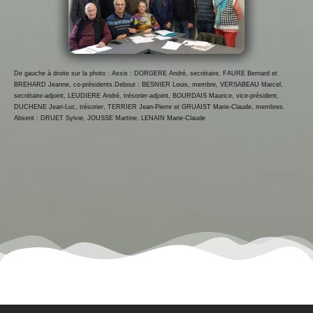
De gauche à droite sur la photo : Assis : DORGERE André, secrétaire, FAURE Bernard et
BREHARD Jeanne, co-présidents.Debout : BESNIER Louis, membre, VERSABEAU Marcel,
secrétaire-adjoint, LEUDIERE André, trésorier-adjoint, BOURDAIS Maurice, vice-président,
DUCHENE Jean-Luc, trésorier, TERRIER Jean-Pierre et GRUAIST Marie-Claude, membres.
Absent : DRUET Sylvie, JOUSSE Martine, LENAIN Marie-Claude