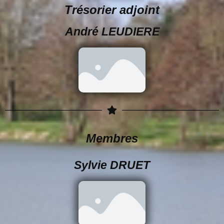
Trésorier adjoint
André LEUDIERE
Membres
Sylvie DRUET